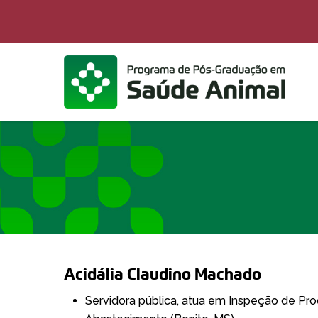
Skip
to
main
content
Acidália Claudino Machado
Servidora pública, atua em Inspeção de Pro