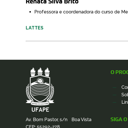
Renata Silva Brito
Professora e coordenadora do curso de Me
LATTES
O PRO
Co
So
Li
SIGA 
Av. Bom Pastor, s/n Boa Vista
CEP: 55292-278