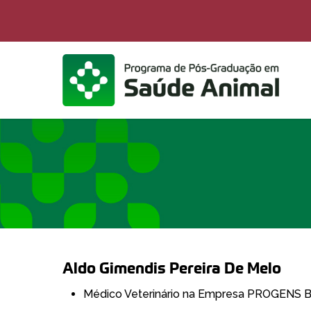
Skip
to
main
content
Aldo Gimendis Pereira De Melo
Médico Veterinário na Empresa PROGENS Bi