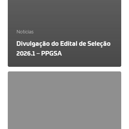
Notícias
Divulgação do Edital de Seleção
2026.1 – PPGSA
PPGSA
contará
com
um
novo
membro
em
seu