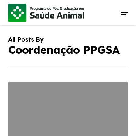
Skip
Menu
to
main
content
All Posts By
Coordenação PPGSA
Edital
Interno
de
Apoio
à
Publicação