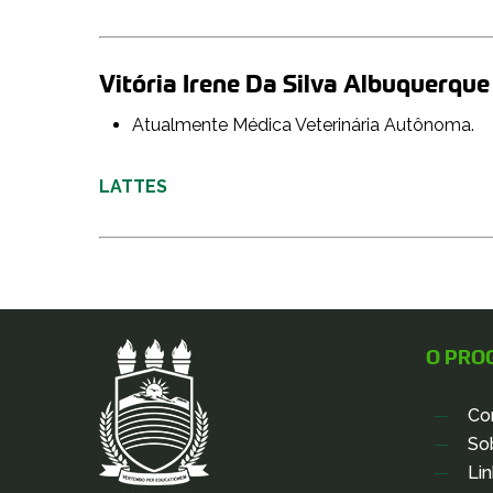
Vitória Irene Da Silva Albuquerque
Atualmente Médica Veterinária Autônoma.
LATTES
O PRO
Co
So
Li